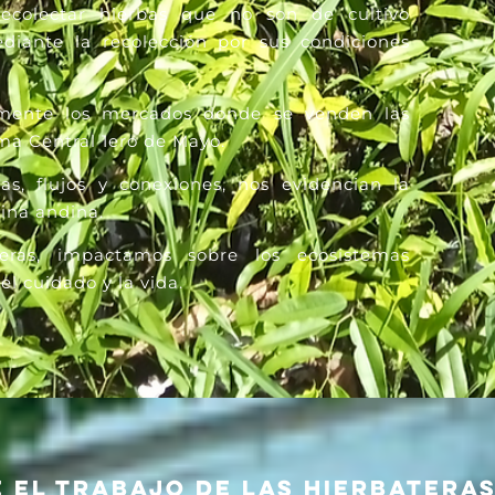
ecolectar hierbas que no son de cultivo
iante la recolección por sus condiciones
almente los mercados donde se venden las
orma
Central 1ero de Mayo.
s, flujos y conexiones, nos evidencian la
ina andina.
eras, impactamos sobre los ecosistemas
el cuidado y la vida.
el trabajo de las hierbateras