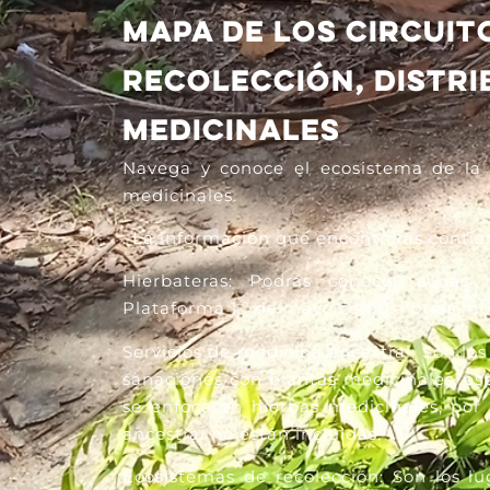
MAPA DE LOS CIRCUIT
RECOLECCIÓN, DISTRI
MEDICINALES
Navega y conoce el ecosistema
de la
medicinales.
. La información que encontrarás contien
Hierbateras: Podrás conocer a las 
Plataforma 1.º de mayo como a otras muj
Servicios de medicina ancestral: Son lo
sanaciones con plantas medicinales, e
se enfoca en hierbas medicinales, por 
ancestral no están incluidas.
Ecosistemas de recolección: Son los lu