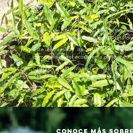
donde las hierbateras acuden para r
doméstico y que solo se obtienen med
climáticas y de altura.
Puntos de distribución: Son princip
hierbas de las mayoristas de la Plataf
Este entramado de sabidurías, persona
complejidad del ecosistema
de la medic
Cuando revalorizamos a las hierbat
naturales, la reproducción de la cultura, 
Conoce más sobre 