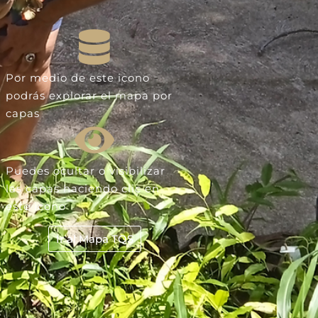
Por medio de este icono
podrás explorar el mapa por
capas
Puedes ocultar o visibilizar
las capas haciendo clic en
este icono
Ir al Mapa TQS