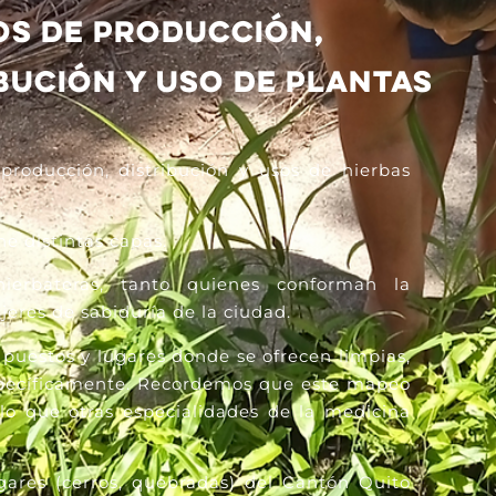
OS DE PRODUCCIÓN,
BUCIÓN Y USO DE PLANTAS
 producción, distribución y usos de hierbas
e distintas capas.
hierbateras, tanto quienes conforman la
eres de sabiduría de la ciudad.
s puestos y lugares donde se ofrecen limpias,
specíficamente. Recordemos que este mapeo
lo que otras especialidades de la medicina
gares (cerros, quebradas) del Cantón Quito