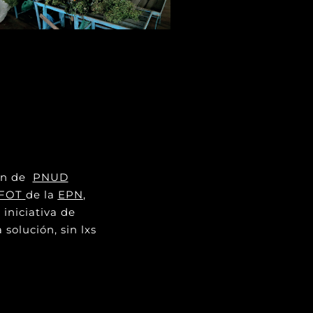
ión de
PNUD
FOT
de la
EPN
,
 iniciativa de
solución, sin lxs