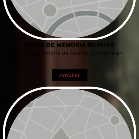
Rutas de Memoria en Puyo
Honramos la memoria de Andrea y Ximena en
Puyo.
Ampliar