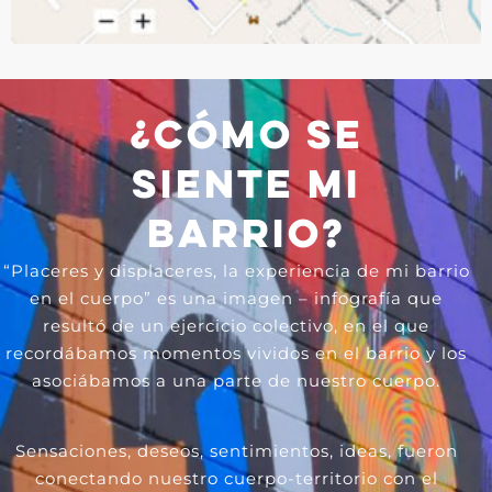
¿CÓMO SE
SIENTE MI
BARRIO?
“Placeres y displaceres, la experiencia de mi barrio
en el cuerpo” es una imagen – infografía que
resultó de un ejercicio colectivo, en el que
recordábamos momentos vividos en el barrio y los
asociábamos a una parte de nuestro cuerpo.
Sensaciones, deseos, sentimientos, ideas, fueron
conectando nuestro cuerpo-territorio con el