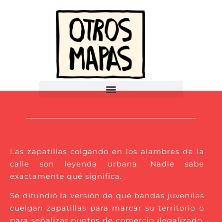
Las zapatillas colgando en los alambres de la
calle son leyenda urbana. Nadie sabe
exactamente qué significa.
Se difundió la versión de qué bandas juveniles
cuelgan zapatillas para marcar su territorio o
para señalizar puntos de comercio ilegalizado.